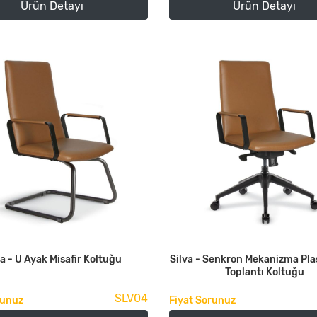
Ürün Detayı
Ürün Detayı
va - U Ayak Misafir Koltuğu
Silva - Senkron Mekanizma Pla
Toplantı Koltuğu
SLV04
runuz
Fiyat Sorunuz