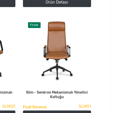
Ürün Detayı
Fırsat
nizmalı
Slim - Senkron Mekanizmalı Yönetici
Koltuğu
SLM03
SLM01
Fiyat Sorunuz