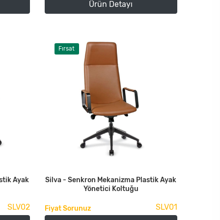
Ürün Detayı
Fırsat
stik Ayak
Silva - Senkron Mekanizma Plastik Ayak
Yönetici Koltuğu
SLV02
SLV01
Fiyat Sorunuz