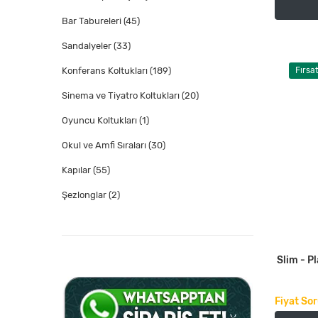
Bar Tabureleri
(45)
Sandalyeler
(33)
Fırsa
Konferans Koltukları
(189)
Sinema ve Tiyatro Koltukları
(20)
Oyuncu Koltukları
(1)
Okul ve Amfi Sıraları
(30)
Kapılar
(55)
Şezlonglar
(2)
Slim - P
Fiyat So