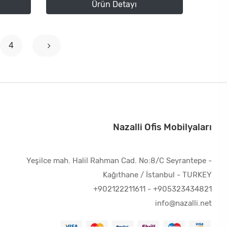
Ürün Detayı
4
Nazalli Ofis Mobilyaları
Yeşilce mah. Halil Rahman Cad. No:8/C Seyrantepe -
Kağıthane / İstanbul - TURKEY
+902122211611
-
+905323434821
info@nazalli.net