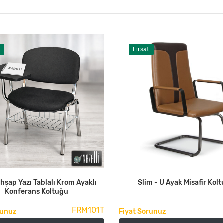
t
Fırsat
hşap Yazı Tablalı Krom Ayaklı
Slim - U Ayak Misafir Kol
Konferans Koltuğu
FRM101T
runuz
Fiyat Sorunuz