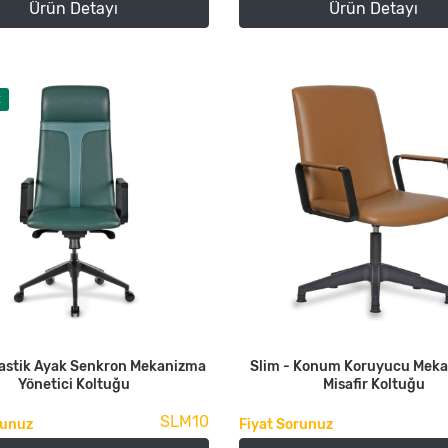
Ürün Detayı
Ürün Detayı
t
lastik Ayak Senkron Mekanizma
Slim - Konum Koruyucu Meka
Yönetici Koltuğu
Misafir Koltuğu
SLM10
runuz
Fiyat Sorunuz