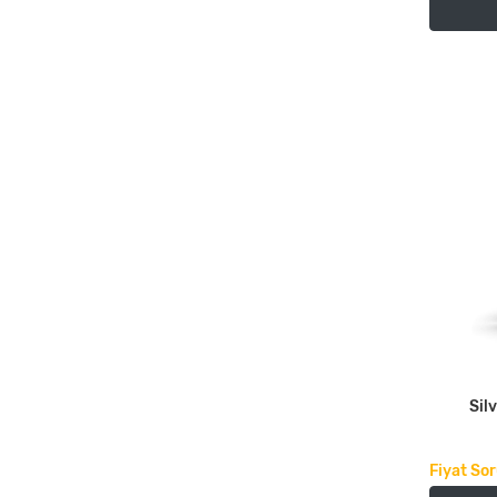
Sil
Fiyat So