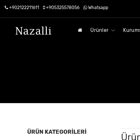
+902122211611
+905325578056
Whatsapp
Ürünler
Kurum
ÜRÜN KATEGORİLERİ
Ürün