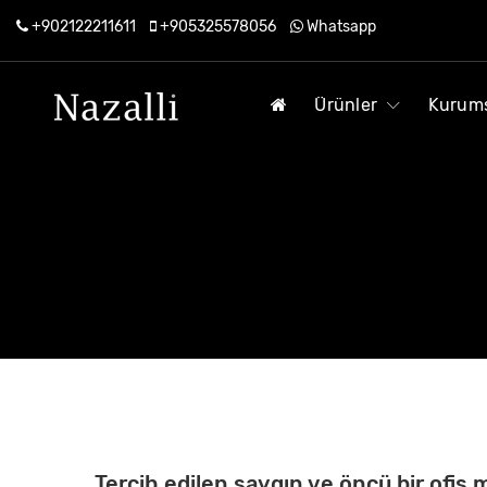
+902122211611
+905325578056
Whatsapp
Ürünler
Kurum
Tercih edilen saygın ve öncü bir ofis 