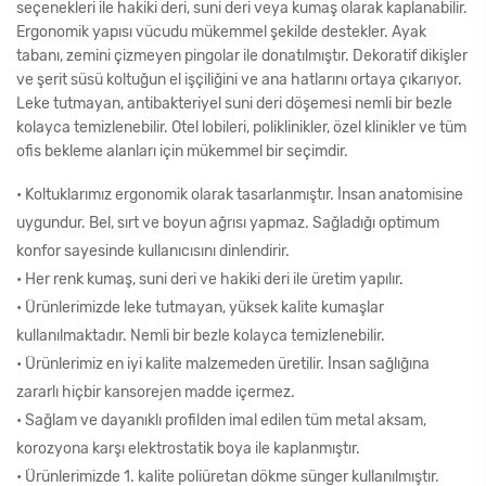
seçenekleri ile hakiki deri, suni deri veya kumaş olarak kaplanabilir.
Ergonomik yapısı vücudu mükemmel şekilde destekler. Ayak
tabanı, zemini çizmeyen pingolar ile donatılmıştır. Dekoratif dikişler
ve şerit süsü koltuğun el işçiliğini ve ana hatlarını ortaya çıkarıyor.
Leke tutmayan, antibakteriyel suni deri döşemesi nemli bir bezle
kolayca temizlenebilir. Otel lobileri, poliklinikler, özel klinikler ve tüm
ofis bekleme alanları için mükemmel bir seçimdir.
• Koltuklarımız ergonomik olarak tasarlanmıştır. İnsan anatomisine
uygundur. Bel, sırt ve boyun ağrısı yapmaz. Sağladığı optimum
konfor sayesinde kullanıcısını dinlendirir.
• Her renk kumaş, suni deri ve hakiki deri ile üretim yapılır.
• Ürünlerimizde leke tutmayan, yüksek kalite kumaşlar
kullanılmaktadır. Nemli bir bezle kolayca temizlenebilir.
• Ürünlerimiz en iyi kalite malzemeden üretilir. İnsan sağlığına
zararlı hiçbir kansorejen madde içermez.
• Sağlam ve dayanıklı profilden imal edilen tüm metal aksam,
korozyona karşı elektrostatik boya ile kaplanmıştır.
• Ürünlerimizde 1. kalite poliüretan dökme sünger kullanılmıştır.