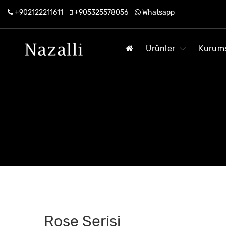
+902122211611
+905325578056
Whatsapp
Ürünler
Kurum
Rose Serisi