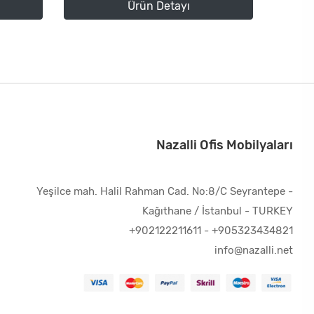
Ürün Detayı
Nazalli Ofis Mobilyaları
Yeşilce mah. Halil Rahman Cad. No:8/C Seyrantepe -
Kağıthane / İstanbul - TURKEY
+902122211611
-
+905323434821
info@nazalli.net